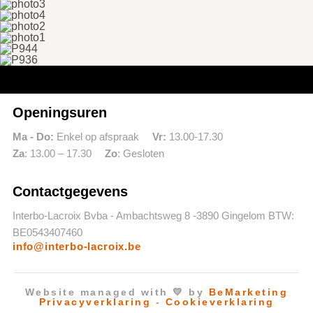
Openingsuren
Ma - Do:
Enkel op afspraak
Vr:
13.00-17.30
Za
: 13.00 – 17.30
Zo
: Gesloten
Contactgegevens
Interbo-Lacroix Bvba
-
Ambachtsweg 8
-
3890 Gingelom
BTW:
BE0543407460
info@interbo-lacroix.be
Website managed with 💛 by
BeMarketing
Privacyverklaring
-
Cookieverklaring